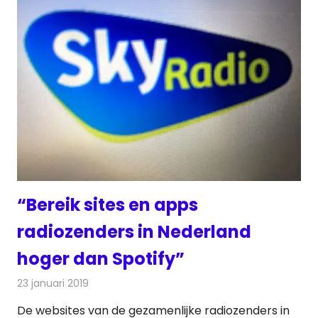
“Bereik sites en apps
radiozenders in Nederland
hoger dan Spotify”
23 januari 2019
Redactie
Radionieuws
De websites van de gezamenlijke radiozenders in