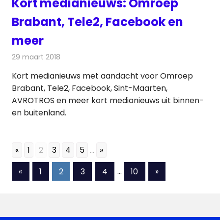
Kort medianieuws: Omroep
Brabant, Tele2, Facebook en
meer
29 maart 2018
Redactie
Andere media over de media
,
Nieuws
Kort medianieuws met aandacht voor Omroep
Brabant, Tele2, Facebook, Sint-Maarten,
AVROTROS en meer kort medianieuws uit binnen-
en buitenland.
«
1
2
3
4
5
...
»
Berichten
Vorige
Volgende
«
1
2
3
4
…
10
»
berichten
berichten
paginering