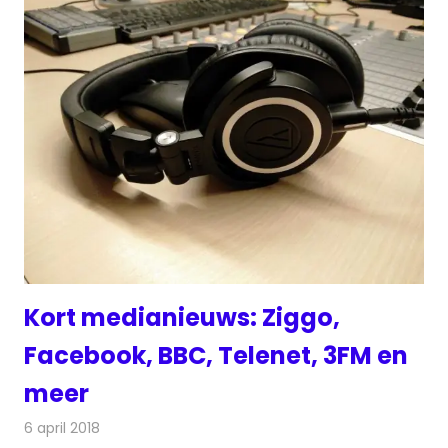
Kort medianieuws: Ziggo,
Facebook, BBC, Telenet, 3FM en
meer
6 april 2018
Redactie
Andere media over de media
,
Nieuws