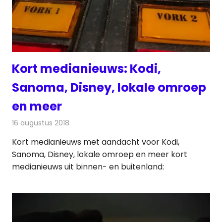
Kort medianieuws: Kodi,
Sanoma, Disney, lokale omroep
en meer
16 augustus 2018
Redactie
Andere media over de media
Kort medianieuws met aandacht voor Kodi,
Sanoma, Disney, lokale omroep en meer kort
medianieuws uit binnen- en buitenland: