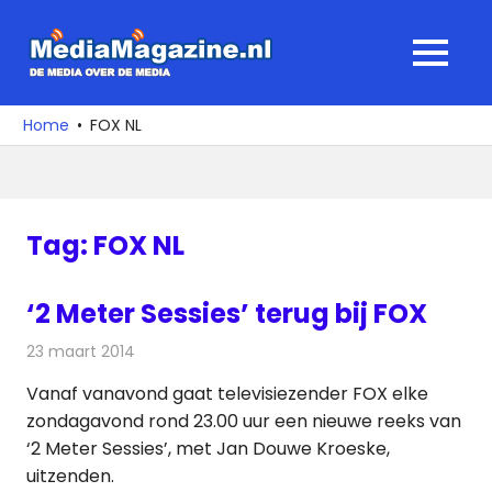
Ga
naar
MediaMagaz
MENU
de
De
inhoud
media
Home
FOX NL
over
de
media
Tag:
FOX NL
‘2 Meter Sessies’ terug bij FOX
23 maart 2014
Redactie
Televisienieuws
Vanaf vanavond gaat televisiezender FOX elke
zondagavond rond 23.00 uur een nieuwe reeks van
‘2 Meter Sessies’, met Jan Douwe Kroeske,
uitzenden.