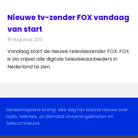
Nieuwe tv-zender FOX vandaag
van start
19 augustus 2013
Redactie
Televisienieuws
Vandaag start de nieuwe televisiezender FOX. FOX
is via vrijwel alle digitale televisieaanbieders in
Nederland te zien.
Mediamagazine brengt elke dag het laatste nieuws over
radio, televisie, on demand streamingdiensten en
telecomnieuws.