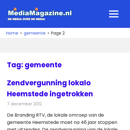
Ga
naar
MediaMagaz
MENU
de
De
inhoud
media
Home
gemeente
Page 2
over
de
media
Tag:
gemeente
Zendvergunning lokalo
Heemstede ingetrokken
7 december 2012
Redactie
Radionieuws
De Branding RTV, de lokale omroep van de
gemeente Heemstede moet na 46 jaar stoppen
met uitzenden. De zendvergunning van de lokale