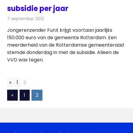
subsidie per jaar
7 september 2012
Redactie
Radionieuws
Jongerenzender FunX krijgt voortaan jaarlijks
150.000 euro van de gemeente Rotterdam. Een
meerderheid van de Rotterdamse gemeenteraad
stemde donderdag in met de subsidie. Alleen de
VVD was tegen.
«
1
2
Berichten
Vorige
«
1
2
berichten
paginering