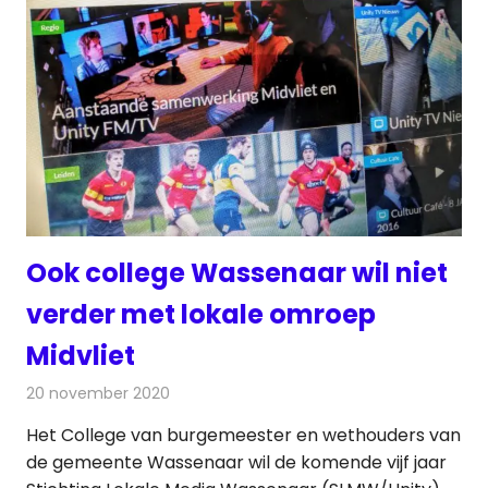
Ook college Wassenaar wil niet
verder met lokale omroep
Midvliet
20 november 2020
Redactie
Radionieuws
Het College van burgemeester en wethouders van
de gemeente Wassenaar wil de komende vijf jaar