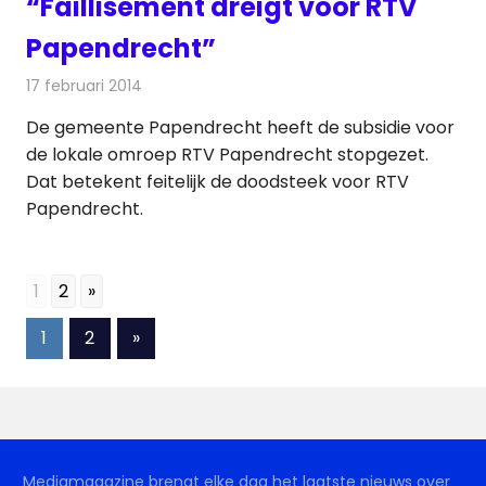
“Faillisement dreigt voor RTV
Papendrecht”
17 februari 2014
Redactie
Radionieuws
De gemeente Papendrecht heeft de subsidie voor
de lokale omroep RTV Papendrecht stopgezet.
Dat betekent feitelijk de doodsteek voor RTV
Papendrecht.
1
2
»
Berichten
Volgende
1
2
»
berichten
paginering
Mediamagazine brengt elke dag het laatste nieuws over