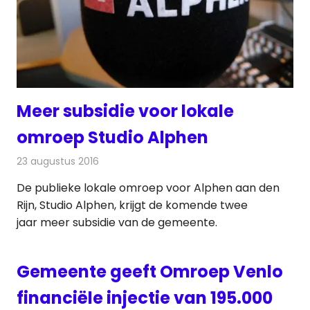
Meer subsidie voor lokale
omroep Studio Alphen
23 augustus 2016
Redactie
Nieuws
,
Radionieuws
,
Televisienieuws
De publieke lokale omroep voor Alphen aan den
Rijn, Studio Alphen, krijgt de komende twee
jaar meer subsidie van de gemeente.
Gemeente geeft Omroep Venlo
financiële injectie van 195.000