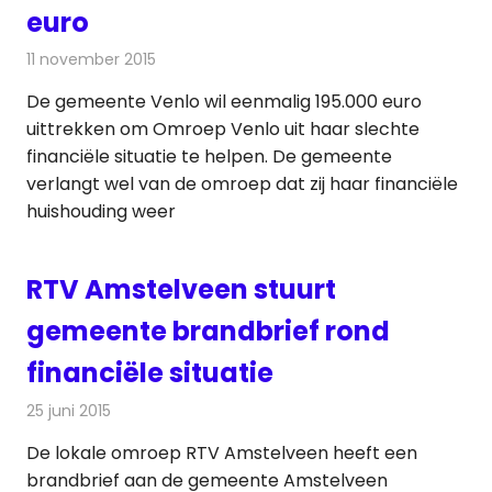
euro
11 november 2015
Redactie
Nieuws
,
Radionieuws
,
Televisienieuws
De gemeente Venlo wil eenmalig 195.000 euro
uittrekken om Omroep Venlo uit haar slechte
financiële situatie te helpen. De gemeente
verlangt wel van de omroep dat zij haar financiële
huishouding weer
RTV Amstelveen stuurt
gemeente brandbrief rond
financiële situatie
25 juni 2015
Redactie
Nieuws
,
Radionieuws
,
Televisienieuws
De lokale omroep RTV Amstelveen heeft een
brandbrief aan de gemeente Amstelveen