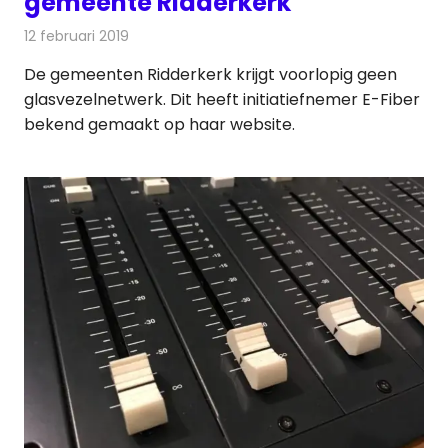
gemeente Ridderkerk
12 februari 2019
Redactie
Telecom
De gemeenten Ridderkerk krijgt voorlopig geen
glasvezelnetwerk. Dit heeft initiatiefnemer E-Fiber
bekend gemaakt op haar website.