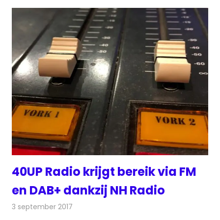
40UP Radio krijgt bereik via FM
en DAB+ dankzij NH Radio
3 september 2017
Redactie
Nieuws
,
Radionieuws