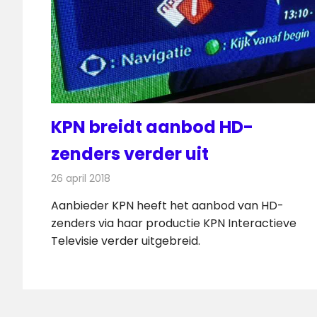
KPN breidt aanbod HD-
zenders verder uit
26 april 2018
Redactie
Nieuws
,
Televisienieuws
Aanbieder KPN heeft het aanbod van HD-
zenders via haar productie KPN Interactieve
Televisie verder uitgebreid.