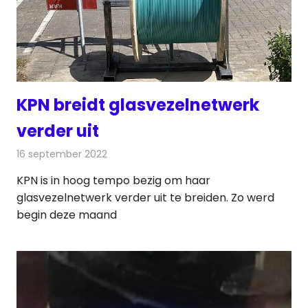
KPN breidt glasvezelnetwerk
verder uit
16 september 2022
Redactie
Telecom
KPN is in hoog tempo bezig om haar
glasvezelnetwerk verder uit te breiden. Zo werd
begin deze maand