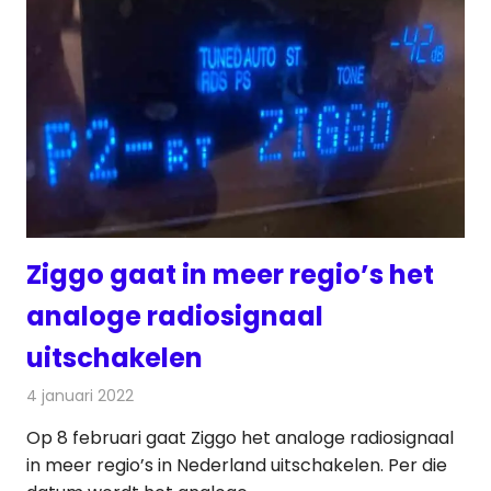
Ziggo gaat in meer regio’s het
analoge radiosignaal
uitschakelen
4 januari 2022
Redactie
Radionieuws
Op 8 februari gaat Ziggo het analoge radiosignaal
in meer regio’s in Nederland uitschakelen. Per die