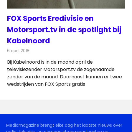
FOX Sports Eredivisie en
Motorsport.tv in de spotlight bij
Kabelnoord
6 april 2018
Redactie
Nieuws
,
Televisienieuws
Bij Kabelnoord is in de maand april de
televisiezender Motorsport.tv de zogenaamde
zender van de maand. Daarnaast kunnen er twee
wedstrijden van FOX Sports gratis
Mediamagazine brengt elke dag het laatste nieuws over
radio, televisie, on demand streamingdiensten en