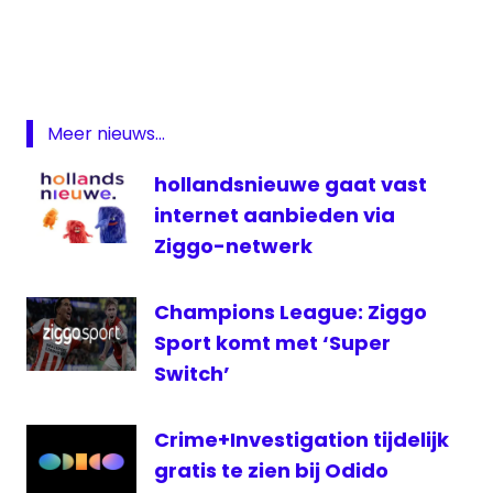
Ajax
Voor onze digitale TV-abonnees. Fox
derby
Sports stelt 2 gratis toegangskaarten
eredivisie
beschikbaar voor abonnees met het FOX
Fox
Sport pakket.
Sports
Meer nieuws...
https://t.co/PHXJExGJr7
…/acti…/derby-
FOX
heerenveen-groningen
hollandsnieuwe gaat vast
Sports
pic.twitter.com/xUjJtuydFA
Eredivisie
internet aanbieden via
groningen
Ziggo-netwerk
— Kabelnoord (@Kabelnoord)
April 5,
Heerenveen
2018
Champions League: Ziggo
Kabelnoord
Sport komt met ‘Super
Motorsport.tv
Switch’
PSV
-
Ajax
Crime+Investigation tijdelijk
televisie
gratis te zien bij Odido