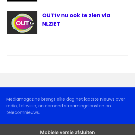
OUTtv nu ook te zien via
NLZIET
Mediamagazine brengt elke dag het laatste nieuws over
radio, televisie, on demand streamingdiensten en
telecomnieuws.
Mobiele versie afsluiten