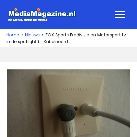
Ga
naar
MediaMagaz
MENU
de
De
inhoud
media
Home
Nieuws
FOX Sports Eredivisie en Motorsport.tv
over
in de spotlight bij Kabelnoord
de
media