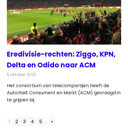
Eredivisie-rechten: Ziggo, KPN,
Delta en Odido naar ACM
5 oktober 2023
Redactie
Televisienieuws
Het consortium van telecompartijen heeft de
Autoriteit Consument en Markt (ACM) gevraagd in
te grijpen bij
1
2
3
4
5
...
»