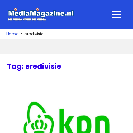
Ga
naar
MediaMagaz
MENU
de
De
inhoud
media
Home
eredivisie
over
de
media
Tag:
eredivisie