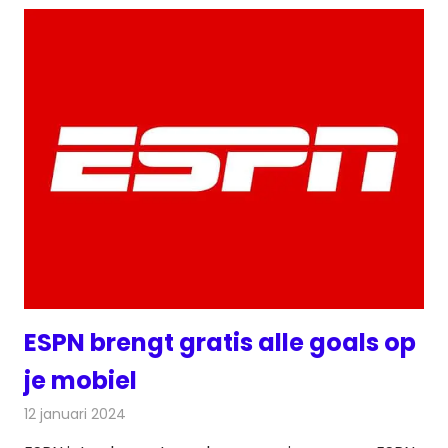
ESPN brengt gratis alle goals op
je mobiel
12 januari 2024
Redactie
Televisienieuws