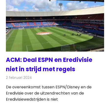
ACM: Deal ESPN en Eredivisie
niet in strijd met regels
2 februari 2024
Redactie
Televisienieuws
De overeenkomst tussen ESPN/Disney en de
Eredivisie over de uitzendrechten van de
Eredivisiewedstrijden is niet