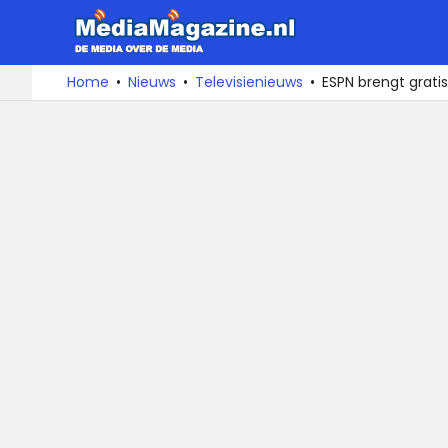
MediaMa
De
Ga
Home
Nieuws
Televisienieuws
ESPN brengt gratis
media
naar
over
de
de
inhoud
media