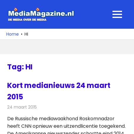
Ga
naar
MediaMagaz
MENU
de
De
inhoud
media
Home
HI
over
de
media
Tag:
HI
Kort medianieuws 24 maart
2015
24 maart 2015
Redactie
Andere media over de media
De Russische mediawaakhond Roskomnadzor
heeft CNN opnieuw een uitzendlicentie toegekend.
De Amerikaanse nieuwszender schortte eind 2014