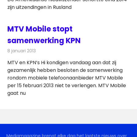
zijn uitzendingen in Rusland
MTV Mobile stopt
samenwerking KPN
8 januari 2013
Redactie
Telecom
MTV en KPN’s Hi kondigen vandaag aan dat zij
gezamenlijk hebben besloten de samenwerking
rondom mobiele telefoonaanbieder MTV Mobile
per 15 februari 2013 niet te verlengen. MTV Mobile
gaat nu
Mediamagazine brengt elke dag het laatste nieuws over