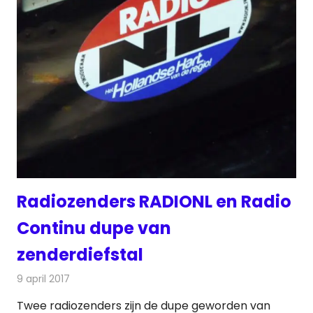
Radiozenders RADIONL en Radio
Continu dupe van
zenderdiefstal
9 april 2017
Redactie
Nieuws
,
Radionieuws
Twee radiozenders zijn de dupe geworden van