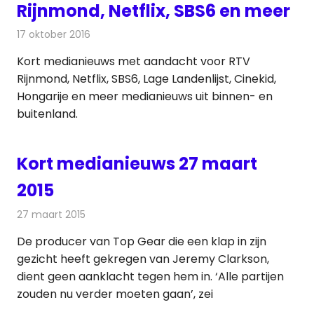
Rijnmond, Netflix, SBS6 en meer
17 oktober 2016
Redactie
Andere media over de media
,
Nieuws
Kort medianieuws met aandacht voor RTV
Rijnmond, Netflix, SBS6, Lage Landenlijst, Cinekid,
Hongarije en meer medianieuws uit binnen- en
buitenland.
Kort medianieuws 27 maart
2015
27 maart 2015
Redactie
Andere media over de media
De producer van Top Gear die een klap in zijn
gezicht heeft gekregen van Jeremy Clarkson,
dient geen aanklacht tegen hem in. ‘Alle partijen
zouden nu verder moeten gaan’, zei