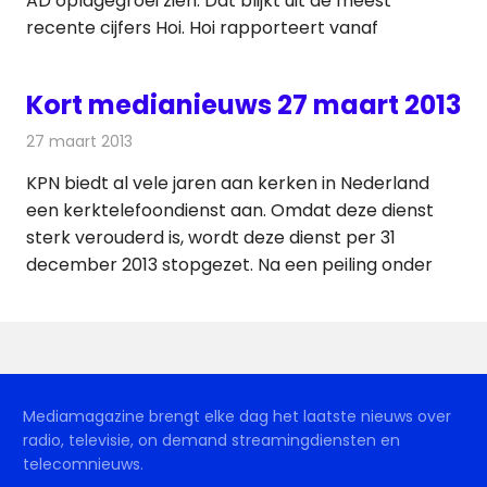
AD oplagegroei zien. Dat blijkt uit de meest
recente cijfers Hoi. Hoi rapporteert vanaf
Kort medianieuws 27 maart 2013
27 maart 2013
Redactie
Andere media over de media
KPN biedt al vele jaren aan kerken in Nederland
een kerktelefoondienst aan. Omdat deze dienst
sterk verouderd is, wordt deze dienst per 31
december 2013 stopgezet. Na een peiling onder
Mediamagazine brengt elke dag het laatste nieuws over
radio, televisie, on demand streamingdiensten en
telecomnieuws.