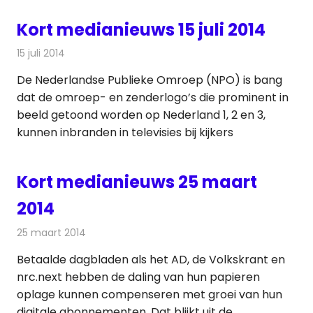
Kort medianieuws 15 juli 2014
15 juli 2014
Redactie
Andere media over de media
De Nederlandse Publieke Omroep (NPO) is bang
dat de omroep- en zenderlogo’s die prominent in
beeld getoond worden op Nederland 1, 2 en 3,
kunnen inbranden in televisies bij kijkers
Kort medianieuws 25 maart
2014
25 maart 2014
Redactie
Andere media over de media
Betaalde dagbladen als het AD, de Volkskrant en
nrc.next hebben de daling van hun papieren
oplage kunnen compenseren met groei van hun
digitale abonnementen. Dat blijkt uit de