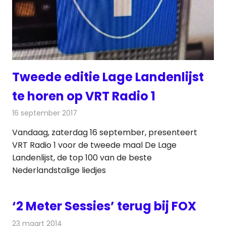
Tweede editie Lage Landenlijst
te horen op VRT Radio 1
16 september 2017
Redactie
Nieuws
,
Radionieuws
Vandaag, zaterdag 16 september, presenteert
VRT Radio 1 voor de tweede maal De Lage
Landenlijst, de top 100 van de beste
Nederlandstalige liedjes
‘2 Meter Sessies’ terug bij FOX
23 maart 2014
Redactie
Televisienieuws