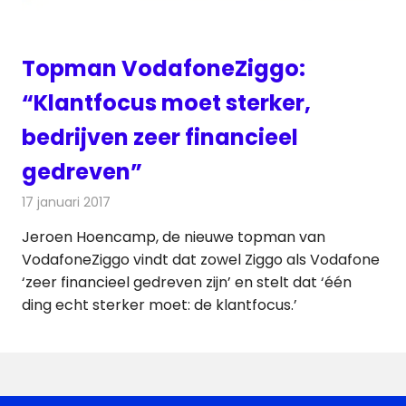
Topman VodafoneZiggo:
“Klantfocus moet sterker,
bedrijven zeer financieel
gedreven”
17 januari 2017
Redactie
Kabelzaken
,
Nieuws
,
Telecom
,
Televisienieuws
Jeroen Hoencamp, de nieuwe topman van
VodafoneZiggo vindt dat zowel Ziggo als Vodafone
‘zeer financieel gedreven zijn’ en stelt dat ‘één
ding echt sterker moet: de klantfocus.’