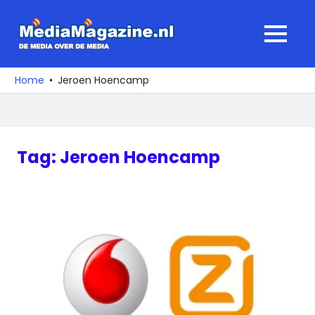
Ga
naar
MediaMagaz
MENU
de
De
inhoud
media
Home
Jeroen Hoencamp
over
de
media
Tag:
Jeroen Hoencamp