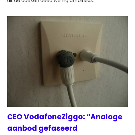
uit de doeken deed weinig ambitieus.
CEO VodafoneZiggo: “Analoge
aanbod gefaseerd