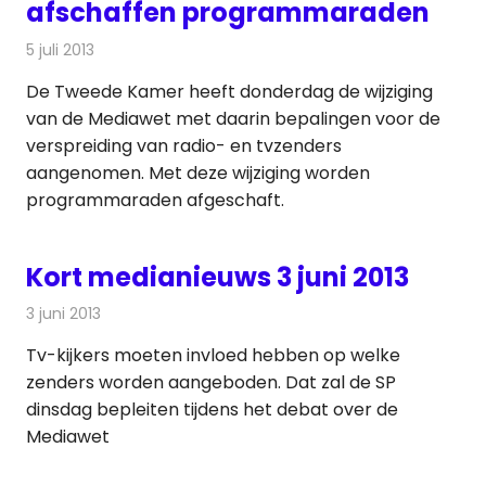
afschaffen programmaraden
5 juli 2013
Redactie
Kabelzaken
De Tweede Kamer heeft donderdag de wijziging
van de Mediawet met daarin bepalingen voor de
verspreiding van radio- en tvzenders
aangenomen. Met deze wijziging worden
programmaraden afgeschaft.
Kort medianieuws 3 juni 2013
3 juni 2013
Redactie
Andere media over de media
Tv-kijkers moeten invloed hebben op welke
zenders worden aangeboden. Dat zal de SP
dinsdag bepleiten tijdens het debat over de
Mediawet