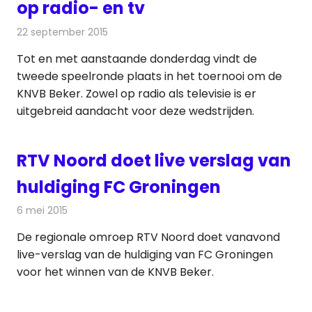
op radio- en tv
22 september 2015
Redactie
Nieuws
,
Radionieuws
,
Televisienieuws
Tot en met aanstaande donderdag vindt de
tweede speelronde plaats in het toernooi om de
KNVB Beker. Zowel op radio als televisie is er
uitgebreid aandacht voor deze wedstrijden.
RTV Noord doet live verslag van
huldiging FC Groningen
6 mei 2015
Redactie
Televisienieuws
De regionale omroep RTV Noord doet vanavond
live-verslag van de huldiging van FC Groningen
voor het winnen van de KNVB Beker.