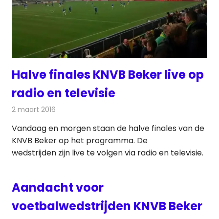
Halve finales KNVB Beker live op
radio en televisie
2 maart 2016
Redactie
Nieuws
Vandaag en morgen staan de halve finales van de
KNVB Beker op het programma. De
wedstrijden zijn live te volgen via radio en televisie.
Aandacht voor
voetbalwedstrijden KNVB Beker