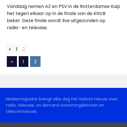
Vandaag nemen AZ en PSV in de Rotterdamse Kuip
het tegen elkaar op in de finale van de KNVB
beker. Deze finale wordt live uitgezonden op
radio- en televisie.
«
1
2
Berichten
Vorige
«
1
2
berichten
paginering
Mediamagazine brengt elke dag het laatste nieuws over
radio, televisie, on demand streamingdiensten en
telecomnieuws.