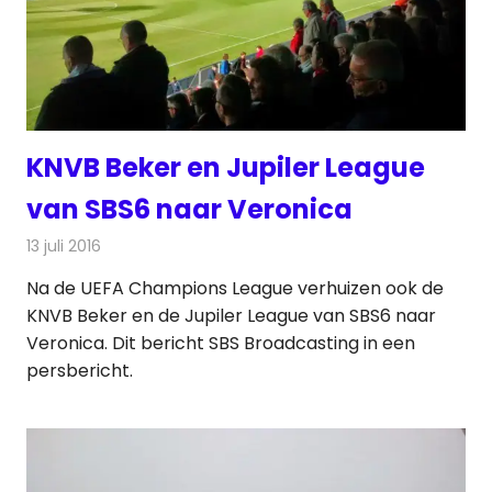
KNVB Beker en Jupiler League
van SBS6 naar Veronica
13 juli 2016
Redactie
Nieuws
,
Televisienieuws
Na de UEFA Champions League verhuizen ook de
KNVB Beker en de Jupiler League van SBS6 naar
Veronica. Dit bericht SBS Broadcasting in een
persbericht.