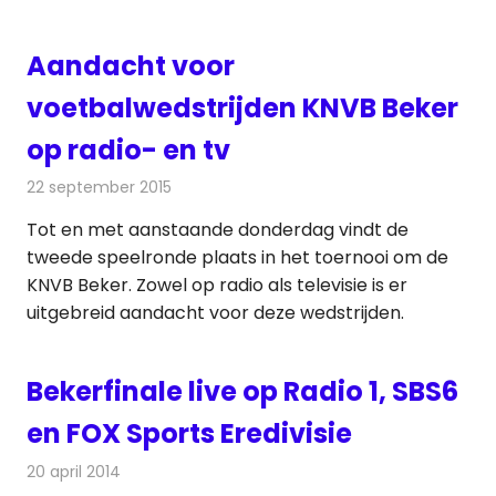
Aandacht voor
voetbalwedstrijden KNVB Beker
op radio- en tv
22 september 2015
Redactie
Nieuws
,
Radionieuws
,
Televisienieuws
Tot en met aanstaande donderdag vindt de
tweede speelronde plaats in het toernooi om de
KNVB Beker. Zowel op radio als televisie is er
uitgebreid aandacht voor deze wedstrijden.
Bekerfinale live op Radio 1, SBS6
en FOX Sports Eredivisie
20 april 2014
Redactie
Televisienieuws