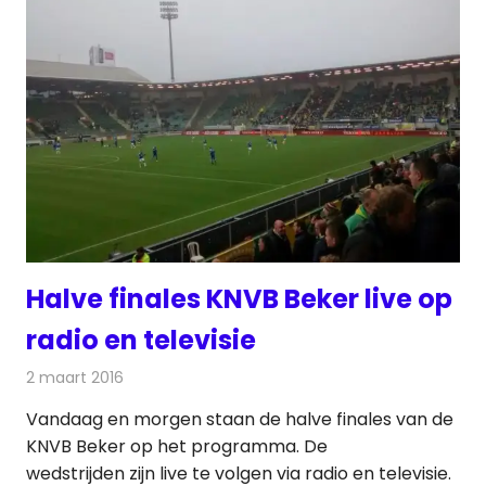
Halve finales KNVB Beker live op
radio en televisie
2 maart 2016
Redactie
Nieuws
Vandaag en morgen staan de halve finales van de
KNVB Beker op het programma. De
wedstrijden zijn live te volgen via radio en televisie.