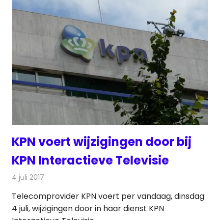
KPN voert wijzigingen door bij
KPN Interactieve Televisie
4 juli 2017
Redactie
Nieuws
,
Radionieuws
,
Televisienieuws
Telecomprovider KPN voert per vandaag, dinsdag
4 juli, wijzigingen door in haar dienst KPN