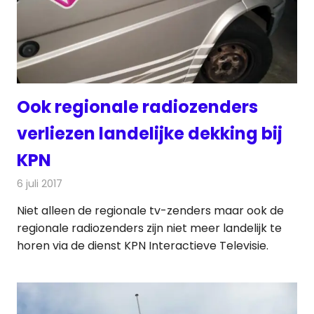
Ook regionale radiozenders
verliezen landelijke dekking bij
KPN
6 juli 2017
Redactie
Nieuws
,
Radionieuws
Niet alleen de regionale tv-zenders maar ook de
regionale radiozenders zijn niet meer landelijk te
horen via de dienst KPN Interactieve Televisie.