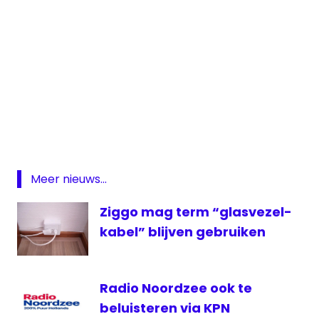
KPN
KPN
Interactieve
televisie
regionale
Meer nieuws...
omroep
Regionale
Ziggo mag term “glasvezel-
radio
kabel” blijven gebruiken
Stichting
RPO
wijziging
Radio Noordzee ook te
beluisteren via KPN