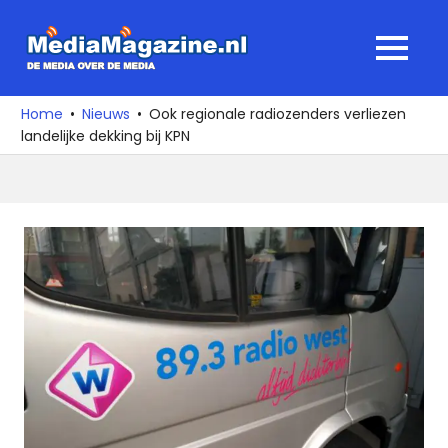
Ga
naar
MediaMagaz
MENU
de
De
inhoud
media
Home
Nieuws
Ook regionale radiozenders verliezen
over
landelijke dekking bij KPN
de
media