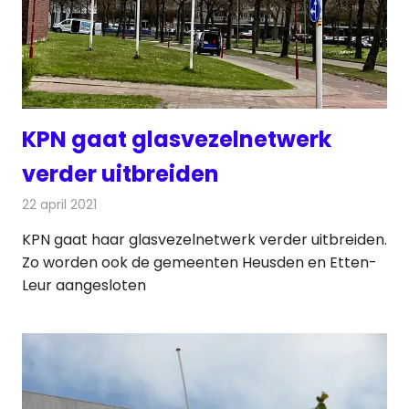
KPN gaat glasvezelnetwerk
verder uitbreiden
22 april 2021
Redactie
Telecom
KPN gaat haar glasvezelnetwerk verder uitbreiden.
Zo worden ook de gemeenten Heusden en Etten-
Leur aangesloten