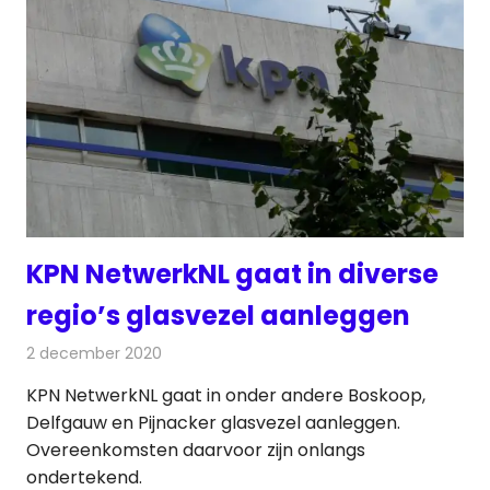
KPN NetwerkNL gaat in diverse
regio’s glasvezel aanleggen
2 december 2020
Redactie
Telecom
KPN NetwerkNL gaat in onder andere Boskoop,
Delfgauw en Pijnacker glasvezel aanleggen.
Overeenkomsten daarvoor zijn onlangs
ondertekend.