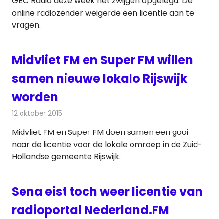
GBC Radio deze week het zwijgen opgelegd. De
online radiozender weigerde een licentie aan te
vragen.
Midvliet FM en Super FM willen
samen nieuwe lokalo Rijswijk
worden
12 oktober 2015
Redactie
Nieuws
,
Radionieuws
Midvliet FM en Super FM doen samen een gooi
naar de licentie voor de lokale omroep in de Zuid-
Hollandse gemeente Rijswijk.
Sena eist toch weer licentie van
radioportal Nederland.FM