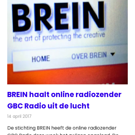
BREIN haalt online radiozender
GBC Radio uit de lucht
14 april 2017
Redactie
Internet
,
Nieuws
,
Radionieuws
De stichting BREIN heeft de online radiozender