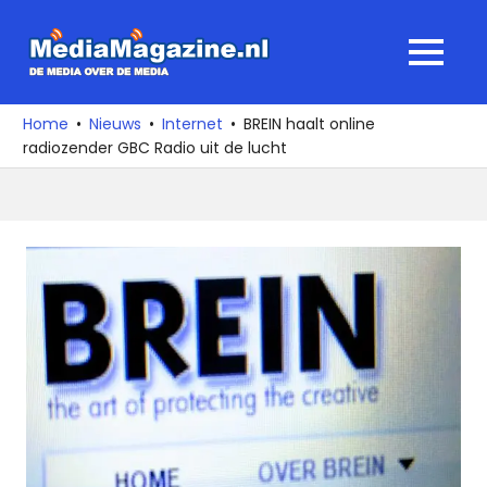
Ga
naar
MediaMagaz
MENU
de
De
inhoud
media
Home
Nieuws
Internet
BREIN haalt online
over
radiozender GBC Radio uit de lucht
de
media