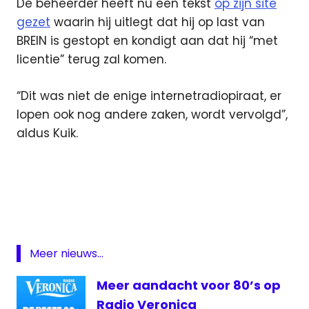
De beheerder heeft nu een tekst
op zijn site
gezet
waarin hij uitlegt dat hij op last van
BREIN is gestopt en kondigt aan dat hij “met
licentie” terug zal komen.
“Dit was niet de enige internetradiopiraat, er
lopen ook nog andere zaken, wordt vervolgd”,
aldus Kuik.
Brein
BUMA
licentie
muziek
Meer nieuws...
online
online
Meer aandacht voor 80’s op
radio
Radio Veronica