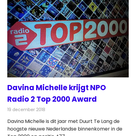
Davina Michelle krijgt NPO
Radio 2 Top 2000 Award
19 december 2018
Redactie
Radionieuws
Davina Michelle is dit jaar met Duurt Te Lang de
hoogste nieuwe Nederlandse binnenkomer in de