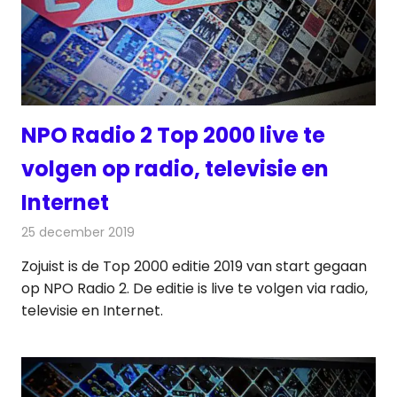
NPO Radio 2 Top 2000 live te
volgen op radio, televisie en
Internet
25 december 2019
Redactie
Radionieuws
Zojuist is de Top 2000 editie 2019 van start gegaan
op NPO Radio 2. De editie is live te volgen via radio,
televisie en Internet.