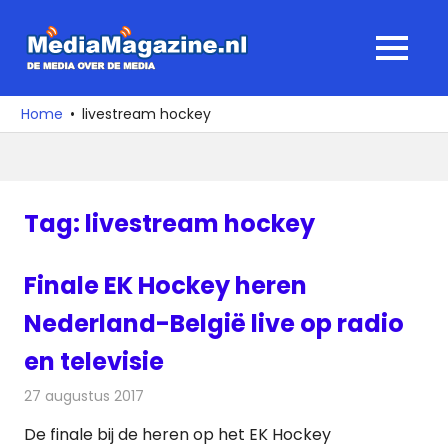
Ga
naar
MediaMagaz
MENU
de
De
inhoud
media
Home
livestream hockey
over
de
media
Tag:
livestream hockey
Finale EK Hockey heren
Nederland-België live op radio
en televisie
27 augustus 2017
Redactie
Nieuws
,
Televisienieuws
De finale bij de heren op het EK Hockey