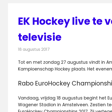
EK Hockey live te 
televisie
18 augustus 2017
Redactie
Nieuws
,
Televisienieuws
Tot en met zondag 27 augustus vindt in 
Kampioenschap Hockey plaats. Het evenement
Rabo EuroHockey Championshi
Vandaag, vrijdag 18 augustus begint het 
Wagener Stadion in Amstelveen. Zestien te
EuroHockey Championships 2017. Zij verteg