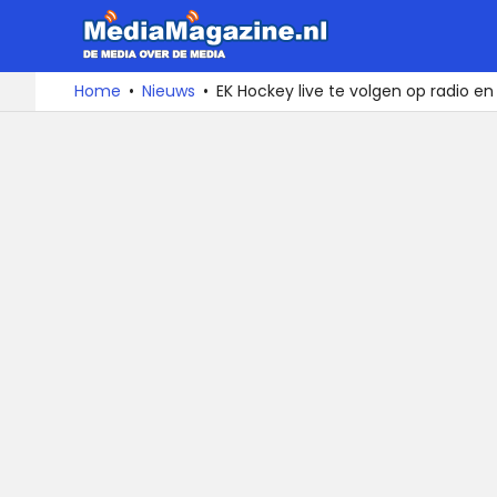
MediaMa
De
Ga
Home
Nieuws
EK Hockey live te volgen op radio en 
media
naar
over
de
de
inhoud
media