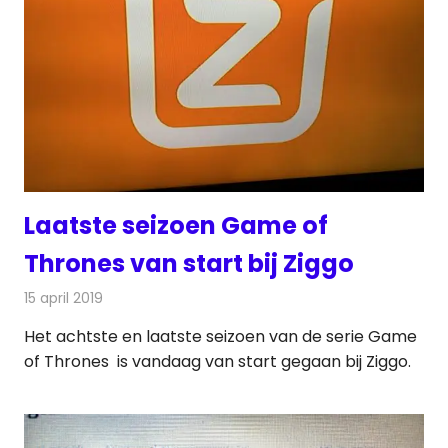
Laatste seizoen Game of
Thrones van start bij Ziggo
15 april 2019
Redactie
Televisienieuws
Het achtste en laatste seizoen van de serie Game
of Thrones is vandaag van start gegaan bij Ziggo.