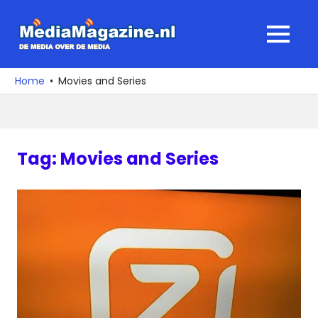
Ga
naar
MediaMagaz
MENU
de
De
inhoud
media
Home
Movies and Series
over
de
media
Tag:
Movies and Series