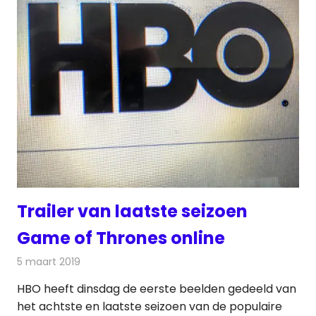
Trailer van laatste seizoen
Game of Thrones online
5 maart 2019
Redactie
Televisienieuws
HBO heeft dinsdag de eerste beelden gedeeld van
het achtste en laatste seizoen van de populaire