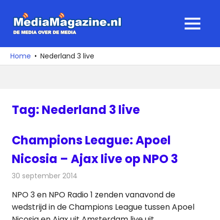
Ga
naar
MediaMagaz
MENU
de
De
inhoud
media
Home
Nederland 3 live
over
de
media
Tag:
Nederland 3 live
Champions League: Apoel
Nicosia – Ajax live op NPO 3
30 september 2014
Redactie
Televisienieuws
NPO 3 en NPO Radio 1 zenden vanavond de
wedstrijd in de Champions League tussen Apoel
Nicosia en Ajax uit Amsterdam live uit.