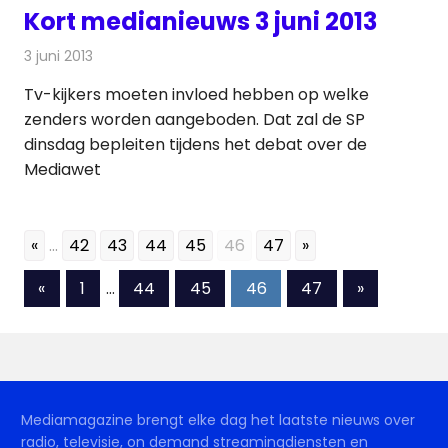
Kort medianieuws 3 juni 2013
3 juni 2013
Redactie
Andere media over de media
Tv-kijkers moeten invloed hebben op welke
zenders worden aangeboden. Dat zal de SP
dinsdag bepleiten tijdens het debat over de
Mediawet
«
...
42
43
44
45
46
47
»
Berichten
Vorige
Volgende
«
1
…
44
45
46
47
»
berichten
berichten
paginering
Mediamagazine brengt elke dag het laatste nieuws over
radio, televisie, on demand streamingdiensten en