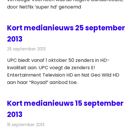
door Netflix ‘super hd’ genoemd
Kort medianieuws 25 september
2013
25 september 2013
Redactie
Andere media over de media
UPC biedt vanaf 1 oktober 50 zenders in HD-
kwaliteit aan. UPC voegt de zenders E!
Entertainment Television HD en Nat Geo Wild HD
aan haar “Royaal” aanbod toe.
Kort medianieuws 15 september
2013
15 september 2013
Redactie
Andere media over de media