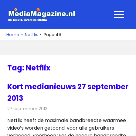
Ga
naar
MediaMagaz
MENU
de
De
inhoud
media
Home
Netflix
Page 46
over
de
media
Tag:
Netflix
Kort medianieuws 27 september
2013
27 september 2013
Redactie
Andere media over de media
Netflix heeft de maximale bandbreedte waarmee
video’s worden getoond, voor alle gebruikers
verhoogd. Voorheen was de hogere bandbreedte,