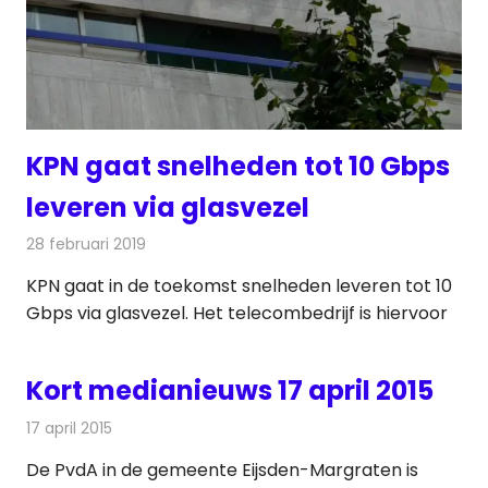
KPN gaat snelheden tot 10 Gbps
leveren via glasvezel
28 februari 2019
Redactie
Telecom
KPN gaat in de toekomst snelheden leveren tot 10
Gbps via glasvezel. Het telecombedrijf is hiervoor
Kort medianieuws 17 april 2015
17 april 2015
Redactie
Andere media over de media
De PvdA in de gemeente Eijsden-Margraten is