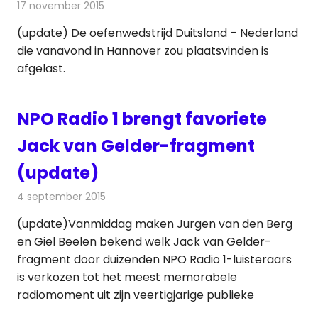
17 november 2015
Redactie
Internet
,
Nieuws
,
Radionieuws
,
Televisienieuws
(update) De oefenwedstrijd Duitsland – Nederland
die vanavond in Hannover zou plaatsvinden is
afgelast.
NPO Radio 1 brengt favoriete
Jack van Gelder-fragment
(update)
4 september 2015
Redactie
Nieuws
,
Radionieuws
,
Televisienieuws
(update)Vanmiddag maken Jurgen van den Berg
en Giel Beelen bekend welk Jack van Gelder-
fragment door duizenden NPO Radio 1-luisteraars
is verkozen tot het meest memorabele
radiomoment uit zijn veertigjarige publieke