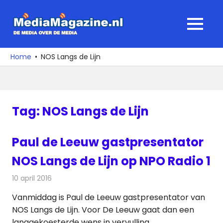
Ga
naar
MediaMagaz
MENU
de
De
inhoud
media
Home
NOS Langs de Lijn
over
de
media
Tag:
NOS Langs de Lijn
Paul de Leeuw gastpresentator
NOS Langs de Lijn op NPO Radio 1
10 april 2016
Redactie
Nieuws
,
Radionieuws
Vanmiddag is Paul de Leeuw gastpresentator van
NOS Langs de Lijn. Voor De Leeuw gaat dan een
langgekoesterde wens in vervulling.