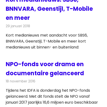
BNNVARA, Geenstijl, T-Mobile
en meer
29 januari 2018
Redactie
Andere media over de media
,
Nieuws
Kort medianieuws met aandacht voor SBS6,
BNNVARA, Geenstijl, T-Mobile en meer kort
medianieuws uit binnen- en buitenland:
NPO-fonds voor drama en
documentaire gelanceerd
18 november 2016
Redactie
Nieuws
,
Televisienieuws
Tijdens het IDFA is donderdag het NPO-fonds
gelanceerd. Met dit fonds stelt de NPO vanaf
januari 2017 jaarlijks 16,6 miljoen euro beschikbaar