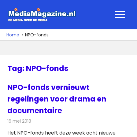
Ga
naar
MediaMagaz
MENU
de
De
inhoud
media
Home
NPO-fonds
over
de
media
Tag:
NPO-fonds
NPO-fonds vernieuwt
regelingen voor drama en
documentaire
16 mei 2018
Redactie
Televisienieuws
Het NPO-fonds heeft deze week acht nieuwe