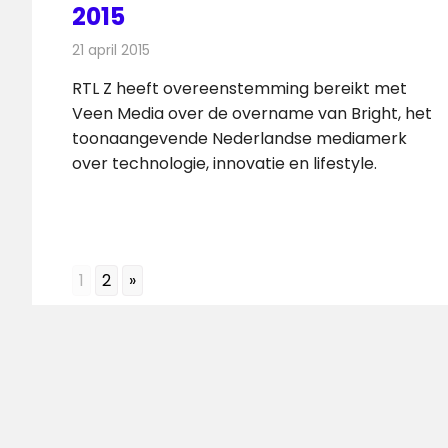
2015
21 april 2015
Redactie
Andere media over de media
RTL Z heeft overeenstemming bereikt met
Veen Media over de overname van Bright, het
toonaangevende Nederlandse mediamerk
over technologie, innovatie en lifestyle.
1
2
»