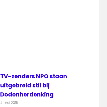
TV-zenders NPO staan
uitgebreid stil bij
Dodenherdenking
4 mei 2015
Redactie
Televisienieuws