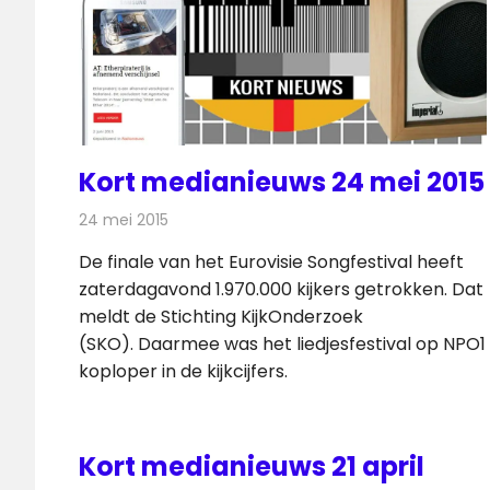
Kort medianieuws 24 mei 2015
24 mei 2015
Redactie
Andere media over de media
De finale van het Eurovisie Songfestival heeft
zaterdagavond 1.970.000 kijkers getrokken. Dat
meldt de Stichting KijkOnderzoek
(SKO). Daarmee was het liedjesfestival op NPO1
koploper in de kijkcijfers.
Kort medianieuws 21 april