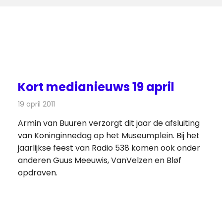
Kort medianieuws 19 april
19 april 2011
Redactie
Andere media over de media
Armin van Buuren verzorgt dit jaar de afsluiting
van Koninginnedag op het Museumplein. Bij het
jaarlijkse feest van Radio 538 komen ook onder
anderen Guus Meeuwis, VanVelzen en Bløf
opdraven.