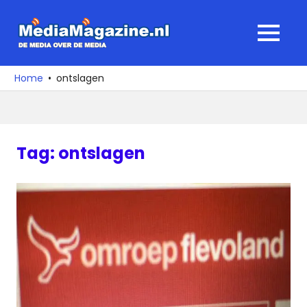
Ga
naar
MediaMagaz
MENU
de
De
inhoud
media
Home
ontslagen
over
de
media
Tag:
ontslagen