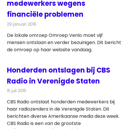
medewerkers wegens
financiële problemen
29 januari 2016
Redactie
Nieuws
,
Radionieuws
,
Televisienieuws
De lokale omroep Omroep Venlo moet vijf
mensen ontslaan en verder bezuinigen. Dit bericht
de omroep op haar website vandaag.
Honderden ontslagen bij CBS
Radio in Verenigde Staten
15 juli 2015
Redactie
Nieuws
,
Radionieuws
CBS Radio ontslaat honderden medewerkers bij
haar radiozenders in de Verenigde Staten. Dit
berichten diverse Amerikaanse media deze week.
CBS Radio is een van de grootste