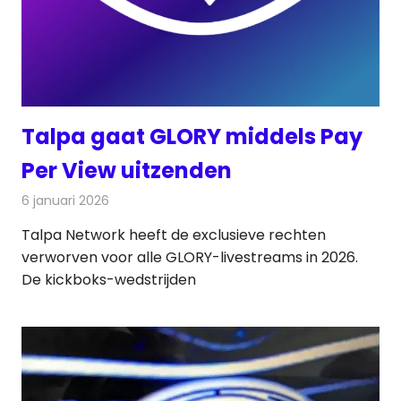
Talpa gaat GLORY middels Pay
Per View uitzenden
6 januari 2026
Redactie
Televisienieuws
Talpa Network heeft de exclusieve rechten
verworven voor alle GLORY-livestreams in 2026.
De kickboks-wedstrijden