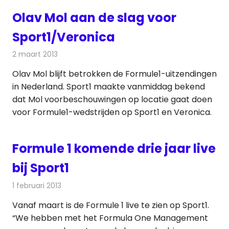
Olav Mol aan de slag voor
Sport1/Veronica
2 maart 2013
Redactie
Televisienieuws
Olav Mol blijft betrokken de Formule1-uitzendingen
in Nederland. Sport1 maakte vanmiddag bekend
dat Mol voorbeschouwingen op locatie gaat doen
voor Formule1-wedstrijden op Sport1 en Veronica.
Formule 1 komende drie jaar live
bij Sport1
1 februari 2013
Redactie
Televisienieuws
Vanaf maart is de Formule 1 live te zien op Sport1.
“We hebben met het Formula One Management