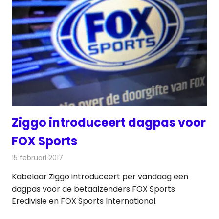
Ziggo introduceert dagpas voor
FOX Sports
15 februari 2017
Redactie
Kabelzaken
,
Nieuws
,
Televisienieuws
Kabelaar Ziggo introduceert per vandaag een
dagpas voor de betaalzenders FOX Sports
Eredivisie en FOX Sports International.