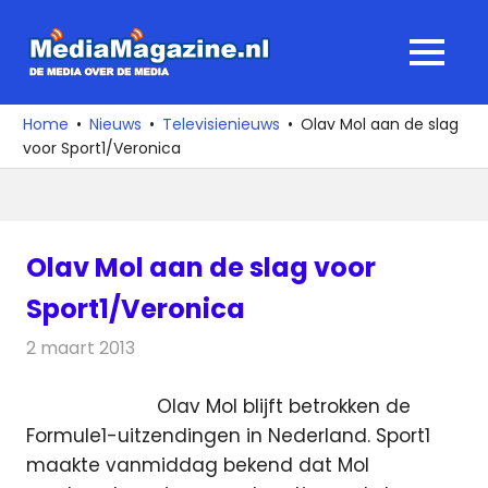
Ga
naar
MediaMagaz
MENU
de
De
inhoud
media
Home
Nieuws
Televisienieuws
Olav Mol aan de slag
over
voor Sport1/Veronica
de
media
Olav Mol aan de slag voor
Sport1/Veronica
2 maart 2013
Redactie
Televisienieuws
Olav Mol blijft betrokken de
Formule1-uitzendingen in Nederland. Sport1
maakte vanmiddag bekend dat Mol