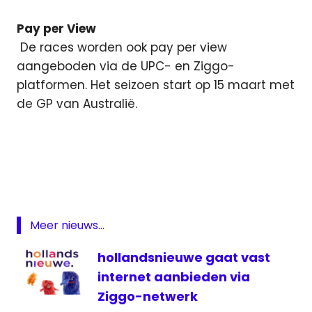
Pay per View
De races worden ook pay per view
aangeboden via de UPC- en Ziggo-
platformen. Het seizoen start op 15 maart met
de GP van Australië.
Featured
Formule
1
Formule
1 live
Meer nieuws...
pay
per
hollandsnieuwe gaat vast
view
internet aanbieden via
Sport
Ziggo-netwerk
1