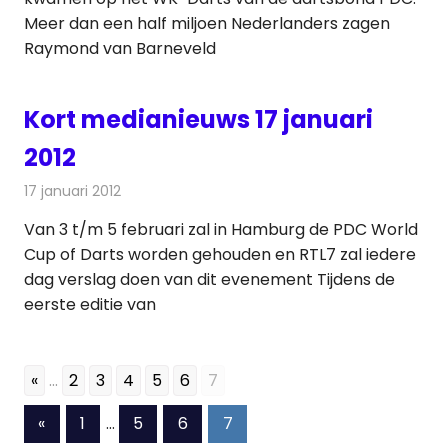
Meer dan een half miljoen Nederlanders zagen
Raymond van Barneveld
Kort medianieuws 17 januari
2012
17 januari 2012
Redactie
Andere media over de media
Van 3 t/m 5 februari zal in Hamburg de PDC World
Cup of Darts worden gehouden en RTL7 zal iedere
dag verslag doen van dit evenement Tijdens de
eerste editie van
«
...
2
3
4
5
6
7
Berichten
Vorige
«
1
…
5
6
7
berichten