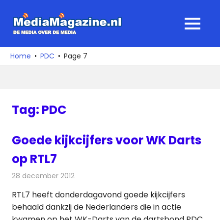
Ga
naar
MediaMagaz
MENU
de
De
inhoud
media
Home
PDC
Page 7
over
de
media
Tag:
PDC
Goede kijkcijfers voor WK Darts
op RTL7
28 december 2012
Redactie
Televisienieuws
RTL7 heeft donderdagavond goede kijkcijfers
behaald dankzij de Nederlanders die in actie
kwamen op het WK-Darts van de dartsbond PDC.