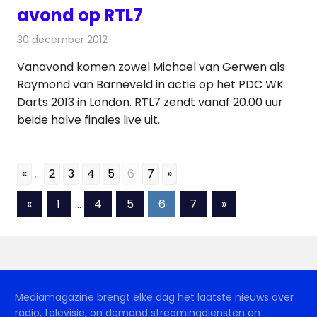
avond op RTL7
30 december 2012
Redactie
Televisienieuws
Vanavond komen zowel Michael van Gerwen als
Raymond van Barneveld in actie op het PDC WK
Darts 2013 in London. RTL7 zendt vanaf 20.00 uur
beide halve finales live uit.
«
...
2
3
4
5
6
7
»
Berichten
Vorige
Volgende
«
1
…
4
5
6
7
»
berichten
berichten
paginering
Mediamagazine brengt elke dag het laatste nieuws over
radio, televisie, on demand streamingdiensten en