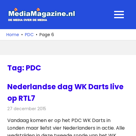
Ga
naar
MediaMagaz
MENU
de
De
inhoud
media
Home
PDC
Page 6
over
de
media
Tag:
PDC
Nederlandse dag WK Darts live
op RTL7
27 december 2015
Redactie
Nieuws
,
Televisienieuws
Vandaag komen er op het PDC WK Darts in
Londen maar liefst vier Nederlanders in actie. Alle
wedstrijden in deze tweede ronde van het WK