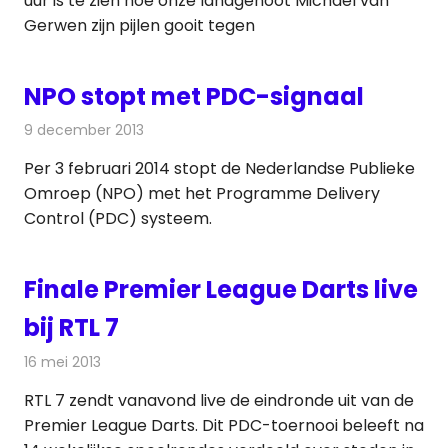
uur is te zien hoe onze landgenoot Michael van
Gerwen zijn pijlen gooit tegen
NPO stopt met PDC-signaal
9 december 2013
Redactie
Televisienieuws
Per 3 februari 2014 stopt de Nederlandse Publieke
Omroep (NPO) met het Programme Delivery
Control (PDC) systeem.
Finale Premier League Darts live
bij RTL 7
16 mei 2013
Redactie
Televisienieuws
RTL 7 zendt vanavond live de eindronde uit van de
Premier League Darts. Dit PDC-toernooi beleeft na