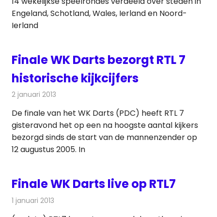
14 wekelijkse speelrondes verdeeld over steden in
Engeland, Schotland, Wales, Ierland en Noord-
Ierland
Finale WK Darts bezorgt RTL 7
historische kijkcijfers
2 januari 2013
Redactie
Televisienieuws
De finale van het WK Darts (PDC) heeft RTL 7
gisteravond het op een na hoogste aantal kijkers
bezorgd sinds de start van de mannenzender op
12 augustus 2005. In
Finale WK Darts live op RTL7
1 januari 2013
Redactie
Televisienieuws