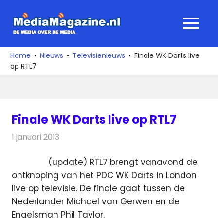
Ga
naar
MediaMagaz
MENU
de
De
inhoud
media
Home
Nieuws
Televisienieuws
Finale WK Darts live
over
op RTL7
de
media
Finale WK Darts live op RTL7
1 januari 2013
Redactie
Televisienieuws
(update) RTL7 brengt vanavond de
ontknoping van het PDC WK Darts in London
live op televisie. De finale gaat tussen de
Nederlander Michael van Gerwen en de
Engelsman Phil Taylor.