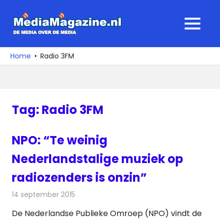
Ga
naar
MediaMagaz
MENU
de
De
inhoud
media
Home
Radio 3FM
over
de
media
Tag:
Radio 3FM
NPO: “Te weinig
Nederlandstalige muziek op
radiozenders is onzin”
14 september 2015
Redactie
Nieuws
,
Radionieuws
De Nederlandse Publieke Omroep (NPO) vindt de