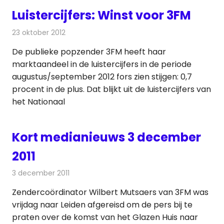
Luistercijfers: Winst voor 3FM
23 oktober 2012
Redactie
Radionieuws
De publieke popzender 3FM heeft haar
marktaandeel in de luistercijfers in de periode
augustus/september 2012 fors zien stijgen: 0,7
procent in de plus. Dat blijkt uit de luistercijfers van
het Nationaal
Kort medianieuws 3 december
2011
3 december 2011
Redactie
Andere media over de media
Zendercoördinator Wilbert Mutsaers van 3FM was
vrijdag naar Leiden afgereisd om de pers bij te
praten over de komst van het Glazen Huis naar