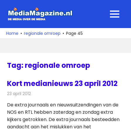
Ga
naar
MediaMagaz
MENU
de
De
inhoud
media
Home
regionale omroep
Page 45
over
de
media
Tag:
regionale omroep
Kort medianieuws 23 april 2012
23 april 2012
Redactie
Andere media over de media
De extra journaals en nieuwsuitzendingen van de
NOS en RTL hebben zaterdag en zondag extra
kijkers getrokken. De extra journaals besteedden
aandacht aan het mislukken van het