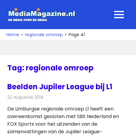
Ga
naar
MediaMagaz
MENU
de
De
inhoud
media
Home
regionale omroep
Page 41
over
de
media
Tag:
regionale omroep
Beelden Jupiler League bij L1
22 augustus 2014
Redactie
Televisienieuws
De Limburgse regionale omroep L1 heeft een
overeenkomst gesloten met SBS Nederland en
FOX Sports voor het uitzenden van de
samenvattingen van de Jupiler League-