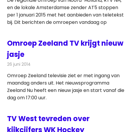
De regionale omroep van Noord-Holland, RTV NH,
en de lokale Amsterdamse zender AT5 stoppen
per 1 januari 2015 met het aanbieden van teletekst
bij. Dit berichten de omroepen vandaag op
Omroep Zeeland TV krijgt nieuw
jasje
26 juni 2014
Redactie
Televisienieuws
Omroep Zeeland televisie ziet er met ingang van
maandag anders uit. Het nieuwsprogramma
Zeeland Nu heeft een nieuw jasje en start vanaf die
dag om 17:00 uur.
TV West tevreden over
kijkcijfers WK Hockey