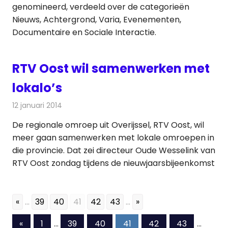
genomineerd, verdeeld over de categorieën
Nieuws, Achtergrond, Varia, Evenementen,
Documentaire en Sociale Interactie.
RTV Oost wil samenwerken met
lokalo’s
12 januari 2014
Redactie
Radionieuws
De regionale omroep uit Overijssel, RTV Oost, wil
meer gaan samenwerken met lokale omroepen in
die provincie. Dat zei directeur Oude Wesselink van
RTV Oost zondag tijdens de nieuwjaarsbijeenkomst
«
...
39
40
41
42
43
...
»
Berichten
Vorige
«
1
…
39
40
41
42
43
…