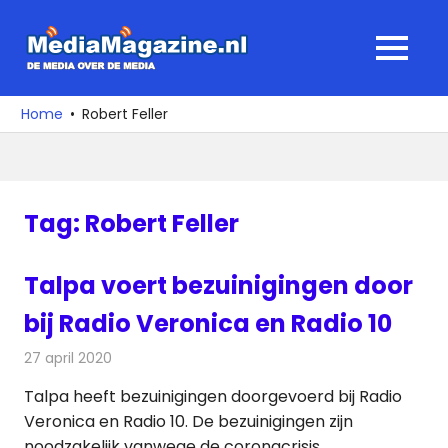
Ga
naar
MediaMagaz
MENU
de
De
inhoud
media
Home
Robert Feller
over
de
media
Tag:
Robert Feller
Talpa voert bezuinigingen door
bij Radio Veronica en Radio 10
27 april 2020
Redactie
Radionieuws
Talpa heeft bezuinigingen doorgevoerd bij Radio
Veronica en Radio 10. De bezuinigingen zijn
noodzakelijk vanwege de coronacrisis.