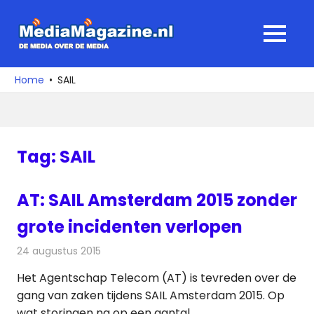
Ga
naar
MediaMagaz
MENU
de
De
inhoud
media
Home
SAIL
over
de
media
Tag:
SAIL
AT: SAIL Amsterdam 2015 zonder
grote incidenten verlopen
24 augustus 2015
Redactie
Nieuws
,
Telecom
Het Agentschap Telecom (AT) is tevreden over de
gang van zaken tijdens SAIL Amsterdam 2015. Op
wat storingen na op een aantal