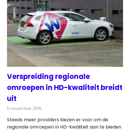
Verspreiding regionale
omroepen in HD-kwaliteit breidt
uit
5 november 2019
Redactie
Televisienieuws
Steeds meer providers kiezen er voor om de
regionale omroepen in HD-kwaliteit aan te bieden