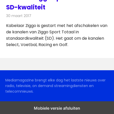
SD-kwaliteit
30 maart 2017
Redactie
Kabelzaken
,
Nieuws
,
Televisienieuws
Kabelaar Ziggo is gestart met het afschakelen van
de kanalen van Ziggo Sport Totaal in
standaardkwaliteit (SD). Het gaat om de kanalen
Select, Voetbal, Racing en Golf.
Mediamagazine brengt elke dag het laatste nieuws over
radio, televisie, on demand streamingdiensten en
telecomnieuws.
Mobiele versie afsluiten