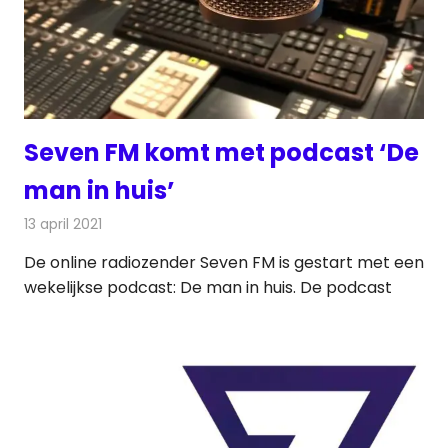
Seven FM komt met podcast ‘De
man in huis’
13 april 2021
Redactie
Radionieuws
De online radiozender Seven FM is gestart met een
wekelijkse podcast: De man in huis. De podcast