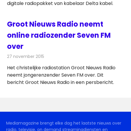
digitale radiopakket van kabelaar Delta kabel.
Groot Nieuws Radio neemt
online radiozender Seven FM
over
27 november 2015
Redactie
Nieuws
,
Radionieuws
Het christelijke radiostation Groot Nieuws Radio
neemt jongerenzender Seven FM over. Dit
bericht Groot Nieuws Radio in een persbericht.
Mediamagazine brengt elke dag het laatste nieuws over
radio, televisie, on demand streamingdiensten en