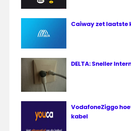
Caiway zet laatste 
DELTA: Sneller Inte
VodafoneZiggo hoef
kabel