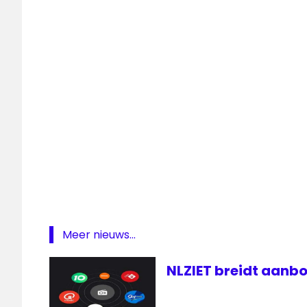
digitaal
groot
nieuws
radio
kabel
Radio
Seven
FM
Meer nieuws...
NLZIET breidt aanbo