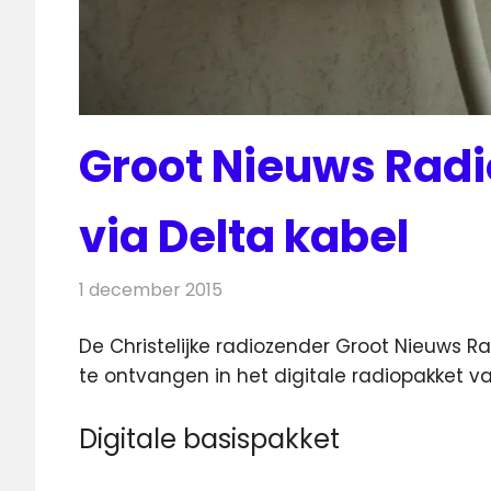
Groot Nieuws Radi
via Delta kabel
1 december 2015
Redactie
Nieuws
,
Radionieuws
De Christelijke radiozender Groot Nieuws 
te ontvangen in het digitale radiopakket va
Digitale basispakket