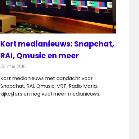
Kort medianieuws: Snapchat,
RAI, Qmusic en meer
30 mei 2016
Redactie
Andere media over de media
,
Nieuws
Kort medianieuws met aandacht voor
Snapchat, RAI, Qmusic, VRT, Radio Maria,
kijkcijfers en nog veel meer medianieuws: