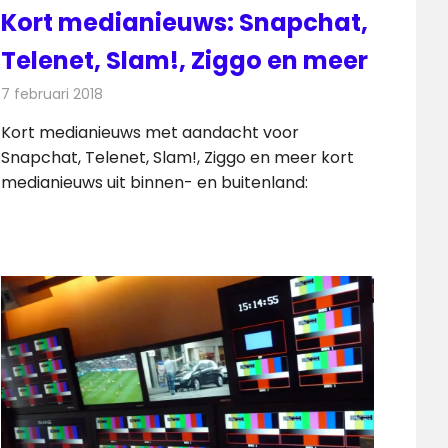
Kort medianieuws: Snapchat,
Telenet, Slam!, Ziggo en meer
7 februari 2018
Redactie
Andere media over de media
,
Nieuws
Kort medianieuws met aandacht voor
Snapchat, Telenet, Slam!, Ziggo en meer kort
medianieuws uit binnen- en buitenland: