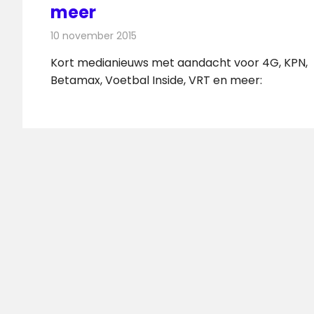
meer
10 november 2015
Redactie
Andere media over de media
,
Nieuw
Kort medianieuws met aandacht voor 4G, KPN,
Betamax, Voetbal Inside, VRT en meer: