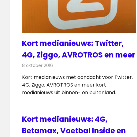
Kort medianieuws: Twitter,
4G, Ziggo, AVROTROS en meer
8 oktober 2016
Redactie
Andere media over de media
,
Nieuws
Kort medianieuws met aandacht voor Twitter,
4G, Ziggo, AVROTROS en meer kort
medianieuws uit binnen- en buitenland.
Kort medianieuws: 4G,
Betamax, Voetbal Inside en