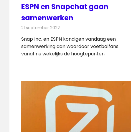
ESPN en Snapchat gaan
samenwerken
21 september 2022
Redactie
Internet
Snap Inc. en ESPN kondigen vandaag een
samenwerking aan waardoor voetbalfans
vanaf nu wekelijks de hoogtepunten