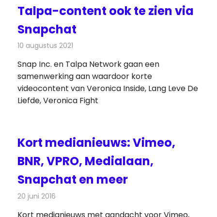
Talpa-content ook te zien via
Snapchat
10 augustus 2021
Redactie
Televisienieuws
Snap Inc. en Talpa Network gaan een
samenwerking aan waardoor korte
videocontent van Veronica Inside, Lang Leve De
Liefde, Veronica Fight
Kort medianieuws: Vimeo,
BNR, VPRO, Medialaan,
Snapchat en meer
20 juni 2016
Redactie
Andere media over de media
,
Nieuws
Kort medianieuws met aandacht voor Vimeo,