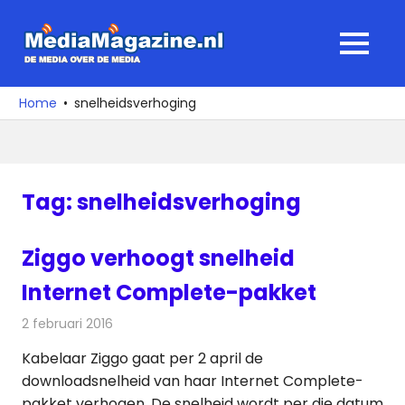
Ga
naar
MediaMagaz
MENU
de
De
inhoud
media
Home
snelheidsverhoging
over
de
media
Tag:
snelheidsverhoging
Ziggo verhoogt snelheid
Internet Complete-pakket
2 februari 2016
Redactie
Internet
,
Nieuws
,
Telecom
Kabelaar Ziggo gaat per 2 april de
downloadsnelheid van haar Internet Complete-
pakket verhogen. De snelheid wordt per die datum