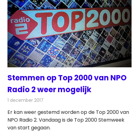
Stemmen op Top 2000 van NPO
Radio 2 weer mogelijk
1 december 2017
Redactie
Nieuws
,
Radionieuws
Er kan weer gestemd worden op de Top 2000 van
NPO Radio 2. Vandaag is de Top 2000 Stemweek
van start gegaan.