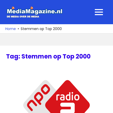
Ga
naar
MediaMagaz
MENU
de
De
inhoud
media
Home
Stemmen op Top 2000
over
de
media
Tag:
Stemmen op Top 2000