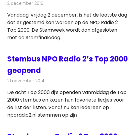
2 december 2016
Redactie
Nieuws
,
Radionieuws
Vandaag, vrijdag 2 december, is het de laatste dag
dat er gestemd kan worden op de NPO Radio 2
Top 2000. De Stemweek wordt dan afgesloten
met de Stemfinaledag.
Stembus NPO Radio 2’s Top 2000
geopend
21 november 2014
Redactie
Radionieuws
De acht Top 2000 dj’s openden vanmiddag de Top
2000 stembus en kozen hun favoriete liedjes voor
de lijst der lijsten. Vanaf nu kan iedereen op
nporadio2.nl stemmen op zijn